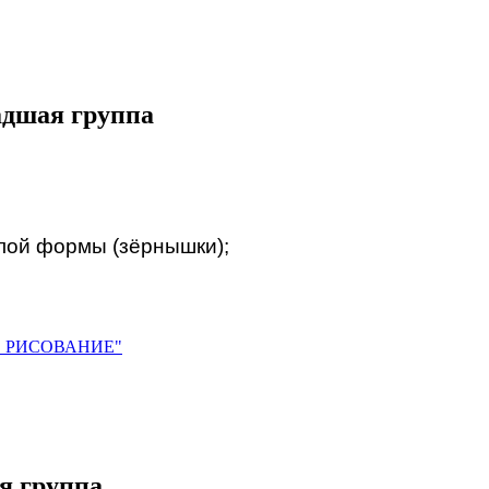
адшая группа
лой формы (зёрнышки);
. РИСОВАНИЕ"
я группа